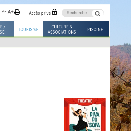
Accès privé
E /
CULTURE &
TOURISME
PISCINE
SE
ASSOCIATIONS
Espace visiteurs
Les médiathèques
Horaires & Tarifs
Espace professionnels
Annuaire des associations
Activités & Cours
+
Le Mag des associations
Stages & Évènements
ocioculturel la
Pass'Sport et Culture
Infos Pratiques & Règlem
ureuse