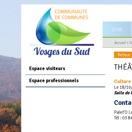
CCVS
Territoire
>
Accueil
T
Statuts et co
Retour
Le conseil c
THÉÂ
Espace visiteurs
Rapports d'act
Espace professionnels
Culture
Journal comm
Le 18/10/
Salle de 
Les services 
Conta
Offres d'empl
Palet'O L
Marchés publi
Tél :
03 84