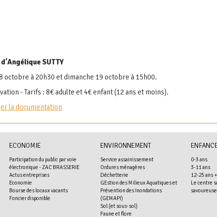
 d'Angélique SUTTY
 octobre à 20h30 et dimanche 19 octobre à 15h00.
ation - Tarifs : 8€ adulte et 4€ enfant (12 ans et moins).
er la documentation
ECONOMIE
ENVIRONNEMENT
ENFANCE
Participation du public par voie
Service assainissement
0-3 ans
électronique - ZAC BRASSERIE
Ordures ménagères
3-11 ans
Actus entreprises
Déchetterie
12-25 ans 
Economie
GEstion des Milieux Aquatiques et
Le centre s
Bourse des locaux vacants
Prévention des Inondations
savoureuse
Foncier disponible
(GEMAPI)
Sol (et sous-sol)
Faune et flore