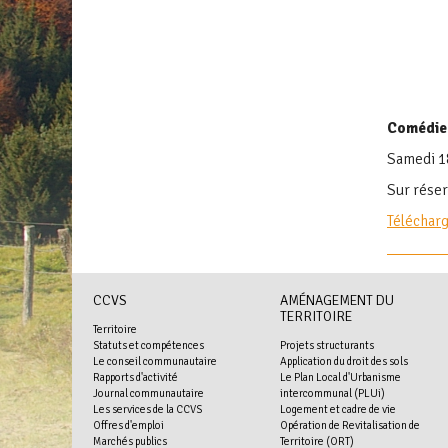
Comédie
Samedi 18
Sur réserv
Télécharg
CCVS
AMÉNAGEMENT DU
TERRITOIRE
Territoire
Statuts et compétences
Projets structurants
Le conseil communautaire
Application du droit des sols
Rapports d'activité
Le Plan Local d'Urbanisme
Journal communautaire
intercommunal (PLUi)
Les services de la CCVS
Logement et cadre de vie
Offres d'emploi
Opération de Revitalisation de
Marchés publics
Territoire (ORT)