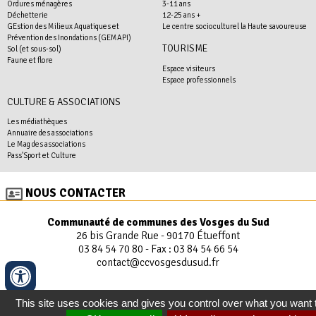
Ordures ménagères
3-11 ans
Déchetterie
12-25 ans +
GEstion des Milieux Aquatiques et
Le centre socioculturel la Haute savoureuse
Prévention des Inondations (GEMAPI)
TOURISME
Sol (et sous-sol)
Faune et flore
Espace visiteurs
Espace professionnels
CULTURE & ASSOCIATIONS
Les médiathèques
Annuaire des associations
Le Mag des associations
Pass'Sport et Culture
NOUS CONTACTER
Communauté de communes des Vosges du Sud
26 bis Grande Rue - 90170 Étueffont
03 84 54 70 80
- Fax : 03 84 54 66 54
contact@ccvosgesdusud.fr
This site uses cookies and gives you control over what you want 
Plan du site
|
Nous contacter
|
Mentions légales
|
Réalisé par illicoweb