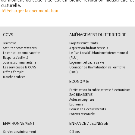
culturelle.
Télécharger la documentation
CCVS
AMÉNAGEMENT DU TERRITOIRE
Territoire
Projets structurants
Statuts et compétences
Application du droit des sols
Le conseil communautaire
Le Plan Local d'Urbanisme intercommunal
Rapports d'activité
(PLUi)
Journal communautaire
Logement et cadre de vie
Les services de la CCVS
Opération de Revitalisation de Territoire
Offres d'emploi
(ORT)
Marchés publics
ECONOMIE
Participation du public par voie électronique -
ZAC BRASSERIE
Actus entreprises
Economie
Bourse des locaux vacants
Foncier disponible
ENVIRONNEMENT
ENFANCE / JEUNESSE
Service assainissement
0-3 ans