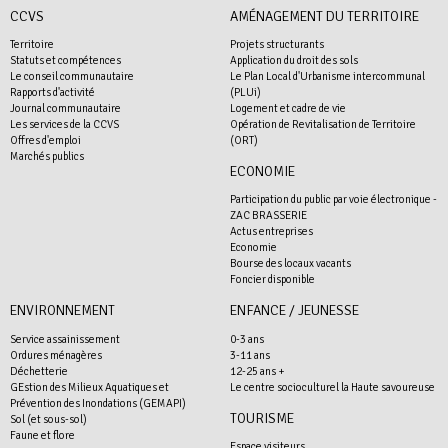
CCVS
AMÉNAGEMENT DU TERRITOIRE
Territoire
Projets structurants
Statuts et compétences
Application du droit des sols
Le conseil communautaire
Le Plan Local d'Urbanisme intercommunal
Rapports d'activité
(PLUi)
Journal communautaire
Logement et cadre de vie
Les services de la CCVS
Opération de Revitalisation de Territoire
Offres d'emploi
(ORT)
Marchés publics
ECONOMIE
Participation du public par voie électronique -
ZAC BRASSERIE
Actus entreprises
Economie
Bourse des locaux vacants
Foncier disponible
ENVIRONNEMENT
ENFANCE / JEUNESSE
Service assainissement
0-3 ans
Ordures ménagères
3-11 ans
Déchetterie
12-25 ans +
GEstion des Milieux Aquatiques et
Le centre socioculturel la Haute savoureuse
Prévention des Inondations (GEMAPI)
TOURISME
Sol (et sous-sol)
Faune et flore
Espace visiteurs