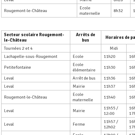
Ecole
Rougemont-le-Château
8h32
maternelle
Secteur scolaire Rougemont-
Arrêts de
Horaires de p
le-Château
bus
Tournées 2 et 4
Midi
Lachapelle-sous-Rougemont
Ecole
11h20
16
Ecole
Petitefontaine
11h30
16
élémentaire
Leval
Arrêt de bus
11h36
16
Leval
Mairie
11h37
16
Ecole
Rougemont-le-Château
11h40
16
maternelle
11h55 /
16
Leval
Mairie
12:00
17
11h57 /
16
Leval
Ferme
12h02
17