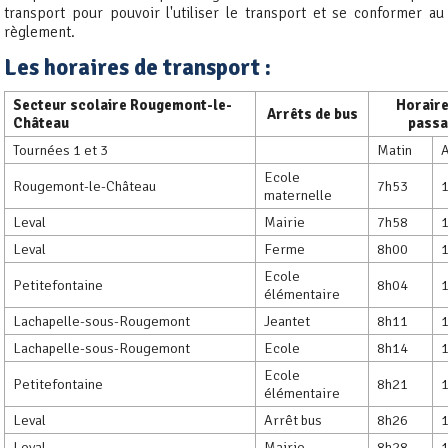
transport pour pouvoir l'utiliser le transport et se conformer au
règlement.
Les horaires de transport :
Secteur scolaire Rougemont-le-
Horaire
Arrêts de bus
Château
pass
Tournées 1 et 3
Matin
Ecole
Rougemont-le-Château
7h53
maternelle
Leval
Mairie
7h58
Leval
Ferme
8h00
Ecole
Petitefontaine
8h04
élémentaire
Lachapelle-sous-Rougemont
Jeantet
8h11
Lachapelle-sous-Rougemont
Ecole
8h14
Ecole
Petitefontaine
8h21
élémentaire
Leval
Arrêt bus
8h26
Leval
Mairie
8h28