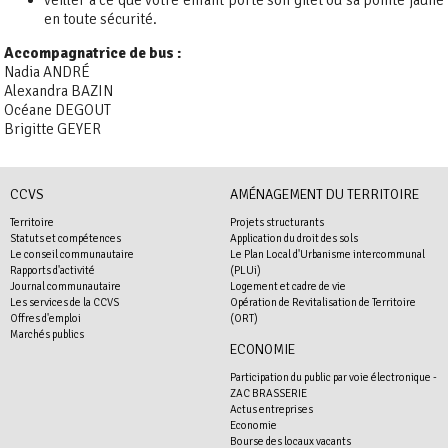
veiller à ce que votre enfant porte son gilet ou sa pointe jaune
en toute sécurité.
Accompagnatrice de bus :
Nadia ANDRÉ
Alexandra BAZIN
Océane DEGOUT
Brigitte GEYER
CCVS
AMÉNAGEMENT DU TERRITOIRE
Territoire
Projets structurants
Statuts et compétences
Application du droit des sols
Le conseil communautaire
Le Plan Local d'Urbanisme intercommunal
Rapports d'activité
(PLUi)
Journal communautaire
Logement et cadre de vie
Les services de la CCVS
Opération de Revitalisation de Territoire
Offres d'emploi
(ORT)
Marchés publics
ECONOMIE
Participation du public par voie électronique -
ZAC BRASSERIE
Actus entreprises
Economie
Bourse des locaux vacants