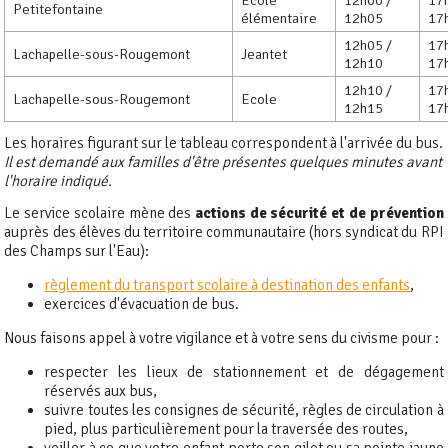
Ecole
12h00 /
17
Petitefontaine
élémentaire
12h05
17
12h05 /
17
Lachapelle-sous-Rougemont
Jeantet
12h10
17
12h10 /
17
Lachapelle-sous-Rougemont
Ecole
12h15
17
Les horaires figurant sur le tableau correspondent à l'arrivée du bus.
Il est demandé aux familles d'être présentes quelques minutes avant
l'horaire indiqué.
Le service scolaire mène des
actions de sécurité et de prévention
auprès des élèves du territoire communautaire (hors syndicat du RPI
des Champs sur l'Eau):
règlement du transport scolaire à destination des enfants
,
exercices d'évacuation de bus.
Nous faisons appel à votre vigilance et à votre sens du civisme pour :
respecter les lieux de stationnement et de dégagement
réservés aux bus,
suivre toutes les consignes de sécurité, règles de circulation à
pied, plus particulièrement pour la traversée des routes,