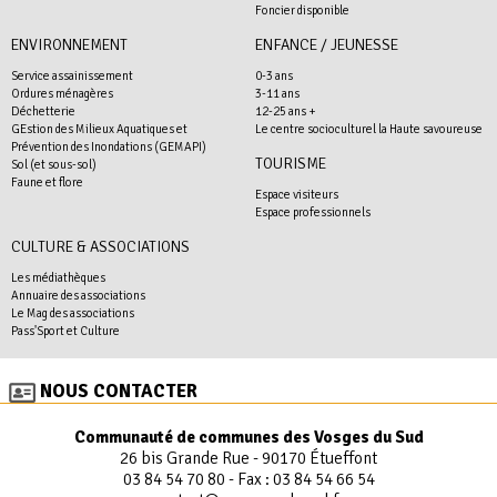
Foncier disponible
ENVIRONNEMENT
ENFANCE / JEUNESSE
Service assainissement
0-3 ans
Ordures ménagères
3-11 ans
Déchetterie
12-25 ans +
GEstion des Milieux Aquatiques et
Le centre socioculturel la Haute savoureuse
Prévention des Inondations (GEMAPI)
TOURISME
Sol (et sous-sol)
Faune et flore
Espace visiteurs
Espace professionnels
CULTURE & ASSOCIATIONS
Les médiathèques
Annuaire des associations
Le Mag des associations
Pass'Sport et Culture
NOUS CONTACTER
Communauté de communes des Vosges du Sud
26 bis Grande Rue - 90170 Étueffont
03 84 54 70 80
- Fax : 03 84 54 66 54