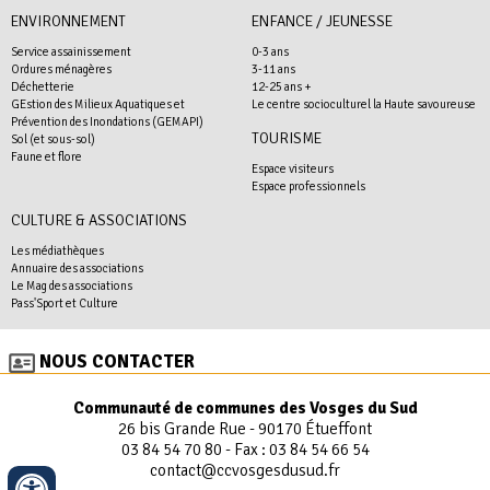
ENVIRONNEMENT
ENFANCE / JEUNESSE
Service assainissement
0-3 ans
Ordures ménagères
3-11 ans
Déchetterie
12-25 ans +
GEstion des Milieux Aquatiques et
Le centre socioculturel la Haute savoureuse
Prévention des Inondations (GEMAPI)
TOURISME
Sol (et sous-sol)
Faune et flore
Espace visiteurs
Espace professionnels
CULTURE & ASSOCIATIONS
Les médiathèques
Annuaire des associations
Le Mag des associations
Pass'Sport et Culture
NOUS CONTACTER
Communauté de communes des Vosges du Sud
26 bis Grande Rue - 90170 Étueffont
03 84 54 70 80
- Fax : 03 84 54 66 54
contact@ccvosgesdusud.fr