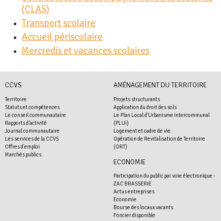
(CLAS)
Transport scolaire
Accueil périscolaire
Mercredis et vacances scolaires
CCVS
AMÉNAGEMENT DU TERRITOIRE
Territoire
Projets structurants
Statuts et compétences
Application du droit des sols
Le conseil communautaire
Le Plan Local d'Urbanisme intercommunal
Rapports d'activité
(PLUi)
Journal communautaire
Logement et cadre de vie
Les services de la CCVS
Opération de Revitalisation de Territoire
Offres d'emploi
(ORT)
Marchés publics
ECONOMIE
Participation du public par voie électronique -
ZAC BRASSERIE
Actus entreprises
Economie
Bourse des locaux vacants
Foncier disponible