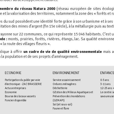
membre du réseau Natura 2000
(réseau européen de sites écologiq
e et la valorisation des territoires, notamment la zone des « forêts et
s du sud possèdent une identité forte grâce à son urbanisme et à ses 
itation des mines d’argent (fin 15e siècle), à la métallurgie puis au text
ayonne sur 22 communes, ce qui représente 15 046 habitants. C'est 
ude :
monts, prairies, forêts, rivières, étangs, lac. Sa qualité environ
« la route des villages fleuris ».
plique à offrir
un cadre de vie de qualité environnementale
mais au
à la population et de ses projets d’aménagement.
ECONOMIE
ENVIRONNEMENT
ENFANCE
Participation du public par voie
Service assainissement
0-3 ans
électronique - ZAC BRASSERIE
Ordures ménagères
3-11 ans
Actus entreprises
Déchetterie
12-25 ans 
Economie
GEstion des Milieux Aquatiques et
Le centre s
Bourse des locaux vacants
Prévention des Inondations
savoureuse
Foncier disponible
(GEMAPI)
Sol (et sous-sol)
Faune et flore