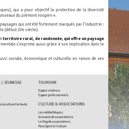
ues), qui a pour objectif la protection de la diversité
 ruisseaux du piémont vosgien ».
paysages qui ont été fortement marqués par l’industrie :
ile (début 20e siècle).
un
territoire rural, de randonnée, qui offre un paysage
nementale s’exprime aussi grâce à son implication dans le
ssi sociale, économique et culturelle en raison de ses
 / JEUNESSE
TOURISME
Espace visiteurs
Espace professionnels
+
CULTURE & ASSOCIATIONS
ocioculturel la Haute
Les médiathèques
Annuaire des associations
Le Mag des associations
Pass'Sport et Culture