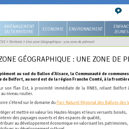
AMÉNAGEMENT
ENFANC
ECONOMIE
ENVIRONNEMENT
DU TERRITOIRE
JEUNES
Projets structurants
Participation du public par
Service assainissement
0-3 ans
>
>
CVS
Territoire
Une zone Géographique : une zone de piémont
voie électronique - ZAC
mpétences
Application du droit des sols
Ordures ménagères
3-11 ans
BRASSERIE
ZONE GÉOGRAPHIQUE : UNE ZONE DE 
ommunautaire
Le Plan Local d'Urbanisme
Déchetterie
12-25 ans 
Actus entreprises
intercommunal (PLUi)
ivité
GEstion des Milieux
Le centre s
Economie
piémont au sud du Ballon d’Alsace, la Communauté de communes 
Logement et cadre de vie
Aquatiques et Prévention des
Haute savo
e de Belfort, au nord est de la région Franche Comté, à la frontièr
unautaire
Bourse des locaux vacants
Inondations (GEMAPI)
Opération de Revitalisation
ur son flan Est, à proximité immédiate de la RN83, reliant Belfort à
de la CCVS
de Territoire (ORT)
Foncier disponible
Sol (et sous-sol)
 au niveau routier.
oi
Faune et flore
toire s’étend sur le domaine du
Parc Naturel Régional des Ballons des 
cs
téger et mettre en valeur les Hautes-Vosges et leurs versants boisés,
ntenir des paysages ouverts et des espaces de qualité,
tribuer au développement économique en valorisant les patrimoines,
tribuer au développement culturel.