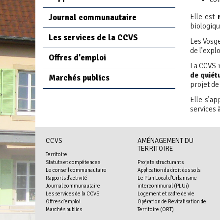
Elle est
Journal communautaire
biologiqu
Les services de la CCVS
Les Vosge
de l’explo
Offres d'emploi
La CCVS r
de quiét
Marchés publics
projet de 
Elle s’ap
services 
CCVS
AMÉNAGEMENT DU
TERRITOIRE
Territoire
Statuts et compétences
Projets structurants
Le conseil communautaire
Application du droit des sols
Rapports d'activité
Le Plan Local d'Urbanisme
Journal communautaire
intercommunal (PLUi)
Les services de la CCVS
Logement et cadre de vie
Offres d'emploi
Opération de Revitalisation de
Marchés publics
Territoire (ORT)