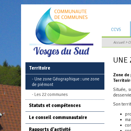
CCVS
Territoire
>
Accueil
C
Statuts et co
UNE 
Le conseil c
Territoire
Rapports d'act
Zone de 
Une zone Géographique : une zone
Territoir
Journal comm
de piémont
Située, s
Les services 
Les 22 communes
desservie
Offres d'empl
Son terri
Statuts et compétences
Marchés publi
pro
Le conseil communautaire
mai
con
Rapports d'activité
con