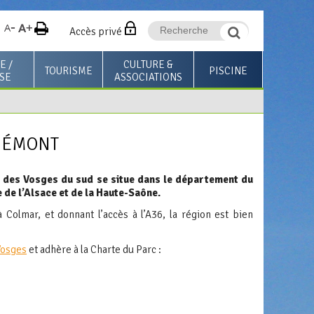
Accès privé
E /
CULTURE &
TOURISME
PISCINE
SE
ASSOCIATIONS
Espace visiteurs
Les médiathèques
Horaires & Tarifs
Espace professionnels
Annuaire des associations
Activités & Cours
PIÉMONT
+
Le Mag des associations
Stages & Évènements
ocioculturel la
Pass'Sport et Culture
Infos Pratiques & Règlem
des Vosges du sud se situe dans le département du
ureuse
e de l’Alsace et de la Haute-Saône.
 Colmar, et donnant l’accès à l’A36, la région est bien
Vosges
et adhère à la Charte du Parc :