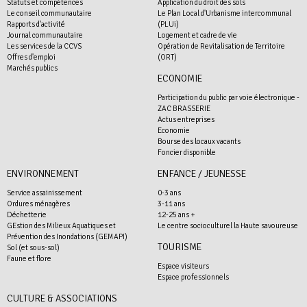
Statuts et compétences
Application du droit des sols
Le conseil communautaire
Le Plan Local d'Urbanisme intercommunal
Rapports d'activité
(PLUi)
Journal communautaire
Logement et cadre de vie
Les services de la CCVS
Opération de Revitalisation de Territoire
Offres d'emploi
(ORT)
Marchés publics
ECONOMIE
Participation du public par voie électronique -
ZAC BRASSERIE
Actus entreprises
Economie
Bourse des locaux vacants
Foncier disponible
ENVIRONNEMENT
ENFANCE / JEUNESSE
Service assainissement
0-3 ans
Ordures ménagères
3-11 ans
Déchetterie
12-25 ans +
GEstion des Milieux Aquatiques et
Le centre socioculturel la Haute savoureuse
Prévention des Inondations (GEMAPI)
TOURISME
Sol (et sous-sol)
Faune et flore
Espace visiteurs
Espace professionnels
CULTURE & ASSOCIATIONS