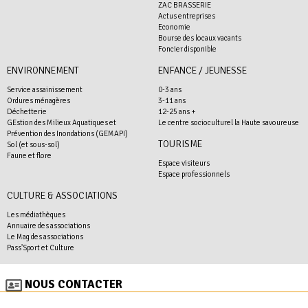
ZAC BRASSERIE
Actus entreprises
Economie
Bourse des locaux vacants
Foncier disponible
ENVIRONNEMENT
ENFANCE / JEUNESSE
Service assainissement
0-3 ans
Ordures ménagères
3-11 ans
Déchetterie
12-25 ans +
GEstion des Milieux Aquatiques et
Le centre socioculturel la Haute savoureuse
Prévention des Inondations (GEMAPI)
TOURISME
Sol (et sous-sol)
Faune et flore
Espace visiteurs
Espace professionnels
CULTURE & ASSOCIATIONS
Les médiathèques
Annuaire des associations
Le Mag des associations
Pass'Sport et Culture
NOUS CONTACTER