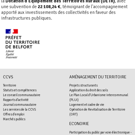
la
Dotation d'Équipement des Territoires Ruraux (DETR)
, avec
une subvention de
22 108,24 €
, témoignant de l'accompagnement
apporté aux investissements des collectivités en faveur des
infrastructures publiques.
CCVS
AMÉNAGEMENT DU TERRITOIRE
Territoire
Projets structurants
Statuts et compétences
Application du droit des sols
Le conseil communautaire
Le Plan Local d'Urbanisme intercommunal
Rapports d'activité
(PLUi)
Journal communautaire
Logement et cadre de vie
Les services de la CCVS
Opération de Revitalisation de Territoire
Offres d'emploi
(ORT)
Marchés publics
ECONOMIE
Participation du public par voie électronique -