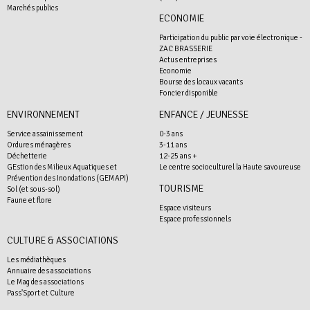
Marchés publics
ECONOMIE
Participation du public par voie électronique -
ZAC BRASSERIE
Actus entreprises
Economie
Bourse des locaux vacants
Foncier disponible
ENVIRONNEMENT
ENFANCE / JEUNESSE
Service assainissement
0-3 ans
Ordures ménagères
3-11 ans
Déchetterie
12-25 ans +
GEstion des Milieux Aquatiques et
Le centre socioculturel la Haute savoureuse
Prévention des Inondations (GEMAPI)
TOURISME
Sol (et sous-sol)
Faune et flore
Espace visiteurs
Espace professionnels
CULTURE & ASSOCIATIONS
Les médiathèques
Annuaire des associations
Le Mag des associations
Pass'Sport et Culture