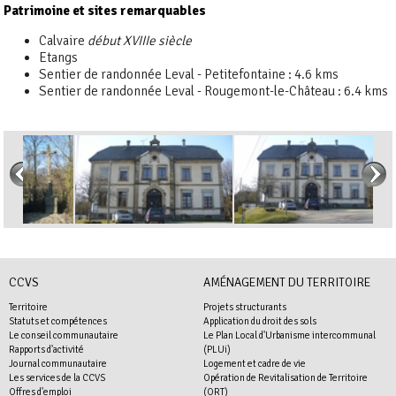
Patrimoine et sites remarquables
Calvaire
début XVIIIe siècle
Etangs
Sentier de randonnée Leval - Petitefontaine : 4.6 kms
Sentier de randonnée Leval - Rougemont-le-Château : 6.4 kms
CCVS
AMÉNAGEMENT DU TERRITOIRE
Territoire
Projets structurants
Statuts et compétences
Application du droit des sols
Le conseil communautaire
Le Plan Local d'Urbanisme intercommunal
Rapports d'activité
(PLUi)
Journal communautaire
Logement et cadre de vie
Les services de la CCVS
Opération de Revitalisation de Territoire
Offres d'emploi
(ORT)