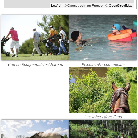
Leaflet
| © Openstreetmap France | ©
OpenStreetMap
Piscine intercommunale
Golf de Rougemont-le-Château
Les sabots dans l'eau