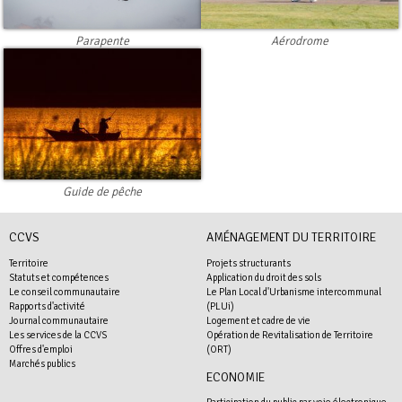
Parapente
Aérodrome
Guide de pêche
CCVS
AMÉNAGEMENT DU TERRITOIRE
Territoire
Projets structurants
Statuts et compétences
Application du droit des sols
Le conseil communautaire
Le Plan Local d'Urbanisme intercommunal
Rapports d'activité
(PLUi)
Journal communautaire
Logement et cadre de vie
Les services de la CCVS
Opération de Revitalisation de Territoire
Offres d'emploi
(ORT)
Marchés publics
ECONOMIE
Participation du public par voie électronique -