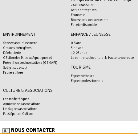
ZAC BRASSERIE
Actus entreprises
Economie
Bourse des locaux vacants
Foncier disponible
ENVIRONNEMENT
ENFANCE / JEUNESSE
Service assainissement
0-3 ans
Ordures ménagères
3-11 ans
Déchetterie
12-25 ans +
GEstion des Milieux Aquatiques et
Le centre socioculturel la Haute savoureuse
Prévention des Inondations (GEMAPI)
TOURISME
Sol (et sous-sol)
Faune et flore
Espace visiteurs
Espace professionnels
CULTURE & ASSOCIATIONS
Les médiathèques
Annuaire des associations
Le Mag des associations
Pass'Sport et Culture
NOUS CONTACTER