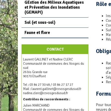
GEstion des Milieux Aquatiques
Rôle e
et Prévention des Inondations
(GEMAPI)
Ins
Con
Sol (et sous-sol)
Con
Sui
Faune et flore
Mai
Réa
CONTACT
Obliga
Laurent GALLINET et Nadine CLERC
Rac
Communauté de communes des Vosges du
soi
sud
26 bis Grande rue
d’a
90170 Etueffont
Sép
Res
Tel : 03 84 27 30 48 / 03 84 27 17 27
Mail :
laurent.gallinet@ccvosgesdusud.fr
Formu
nadine.clerc
@ccvosgesdusud.fr
Contrôles de raccordements :
Pour tous
Julien MARCHAND
neuves de
Communauté de communes des Vosges du