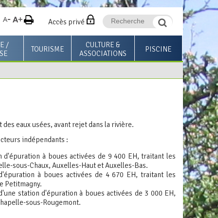
Accès privé
E /
CULTURE &
TOURISME
PISCINE
SE
ASSOCIATIONS
Espace visiteurs
Les médiathèques
Horaires & Tarifs
Espace professionnels
Annuaire des associations
Activités & Cours
+
Le Mag des associations
Stages & Évènements
ocioculturel la
Pass'Sport et Culture
Infos Pratiques & Règlem
t des eaux usées, avant rejet dans la rivière.
ureuse
secteurs indépendants :
d'épuration à boues activées de 9 400 EH, traitant les
lle-sous-Chaux, Auxelles-Haut et Auxelles-Bas.
d'épuration à boues activées de 4 670 EH, traitant les
de Petitmagny.
une station d'épuration à boues activées de 3 000 EH,
Lachapelle-sous-Rougemont.