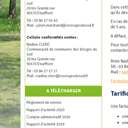
sud
Dans cett
26 bis Grande rue
qu’ils dev
90170 Etueffont
Tél : 03 84 27 01 40
En cas de
Mail :
julien.marchand@ccvosgesdusud.fr
de 5 ans.
A défaut,
Cellule conformités ventes :
Nadine CLERC
Pour tout
Communauté de communes des Vosges du
contacter
sud
26 bis Grande rue
Mme Nad
90170 Etueffont
Tél : 03 8
Tél : 03 84 27 17 27
Mail :
nad
Mail :
nadine.clerc@ccvosgesdusud.fr
Formulai
A TÉLÉCHARGER
Tarifi
Règlement de service
Une factu
Rapport d'activité 2020
une
Compte administratif 2019
une
Rapport d'activité 2019