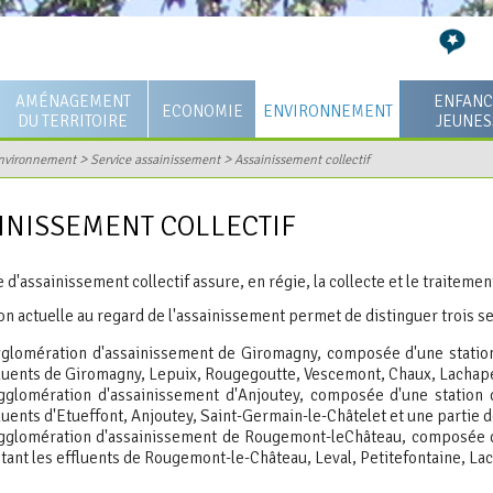
AMÉNAGEMENT
ENFANC
ECONOMIE
ENVIRONNEMENT
DU TERRITOIRE
JEUNES
Projets structurants
Participation du public par
Service assainissement
0-3 ans
>
>
nvironnement
Service assainissement
Assainissement collectif
voie électronique - ZAC
mpétences
Application du droit des sols
Ordures ménagères
3-11 ans
BRASSERIE
INISSEMENT COLLECTIF
ommunautaire
Le Plan Local d'Urbanisme
Déchetterie
12-25 ans 
Actus entreprises
intercommunal (PLUi)
ivité
GEstion des Milieux
Le centre s
Economie
 d'assainissement collectif assure, en régie, la collecte et le traitemen
Logement et cadre de vie
Aquatiques et Prévention des
Haute savo
unautaire
Bourse des locaux vacants
Inondations (GEMAPI)
ion actuelle au regard de l'assainissement permet de distinguer trois 
Opération de Revitalisation
de la CCVS
de Territoire (ORT)
Foncier disponible
Sol (et sous-sol)
gglomération d'assainissement de Giromagny, composée d'une station 
luents de Giromagny, Lepuix, Rougegoutte, Vescemont, Chaux, Lachape
oi
Faune et flore
gglomération d'assainissement d'Anjoutey, composée d'une station 
luents d'Etueffont, Anjoutey, Saint-Germain-le-Châtelet et une partie 
cs
gglomération d'assainissement de Rougemont-leChâteau, composée d'
itant les effluents de Rougemont-le-Château, Leval, Petitefontaine, 