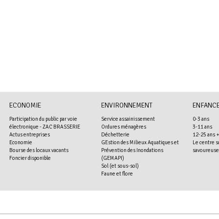
ECONOMIE
ENVIRONNEMENT
ENFANCE
Participation du public par voie
Service assainissement
0-3 ans
électronique - ZAC BRASSERIE
Ordures ménagères
3-11 ans
Actus entreprises
Déchetterie
12-25 ans 
Economie
GEstion des Milieux Aquatiques et
Le centre s
Bourse des locaux vacants
Prévention des Inondations
savoureuse
Foncier disponible
(GEMAPI)
Sol (et sous-sol)
Faune et flore