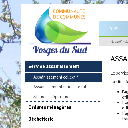
CCVS
Territoire
>
Accueil
E
Statuts et co
ASSA
Le conseil c
Service assainissement
Rapports d'act
Le service
Assainissement collectif
Journal comm
La situat
Assainissement non-collectif
Les services 
l'a
Stations d'épuration
eff
Offres d'empl
L'a
Ordures ménagères
eff
Marchés publi
L'a
Déchetterie
tra