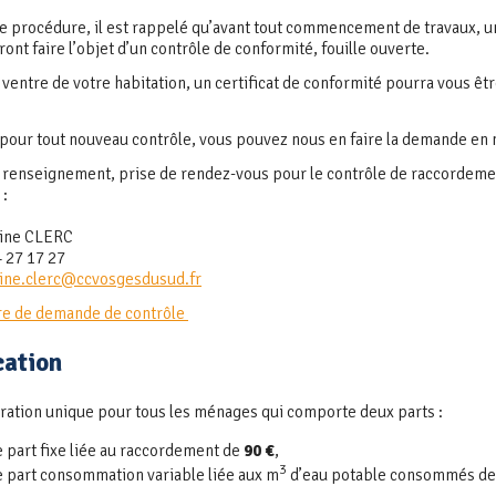
e procédure, il est rappelé qu’avant tout commencement de travaux, 
ront faire l’objet d’un contrôle de conformité, fouille ouverte.
 ventre de votre habitation, un certificat de conformité pourra vous être
 pour tout nouveau contrôle, vous pouvez nous en faire la demande en n
 renseignement, prise de rendez-vous pour le contrôle de raccordemen
 :
ine CLERC
4 27 17 27
ine.clerc@ccvosgesdusud.fr
re de demande de contrôle
cation
ration unique pour tous les ménages qui comporte deux parts :
 part fixe liée au raccordement de
90 €
,
3
 part consommation variable liée aux m
d’eau potable consommés d